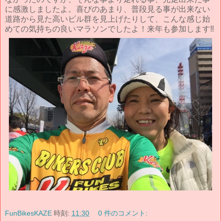
に感激しましたよ。喜びのあまり、普段見る事が出来ない
道路から見た高いビル群を見上げたりして、こんな感じ始
めての気持ちの良いマラソンでしたよ！来年も参加します‼︎
FunBikesKAZE
時刻:
11:30
0 件のコメント: