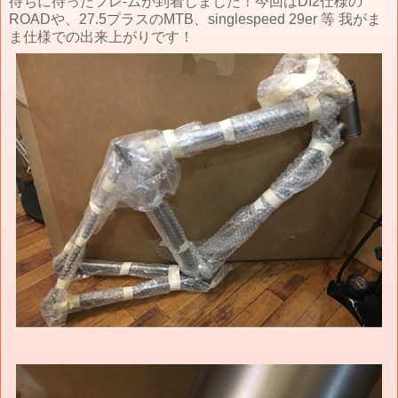
待ちに待ったフレ-ムが到着しました！今回はDI2仕様の
ROADや、27.5プラスのMTB、singlespeed 29er 等 我がま
ま仕様での出来上がりです！